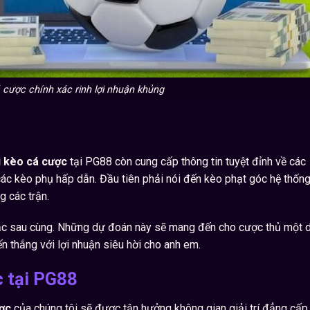
 cược chính xác rinh lợi nhuận khủng
i kèo cá cược
tại PG88 còn cung cấp thông tin tuyệt đỉnh về các
các kèo phụ hấp dẫn. Đầu tiên phải nói đến kèo phạt góc hệ thốn
g các trận.
hoặc sau cùng. Những dự đoán này sẽ mang đến cho cược thủ một 
n thắng với lợi nhuận siêu hời cho anh em.
c tại PG88
ược
của chúng tôi sẽ được tận hưởng không gian giải trí đẳng cấp