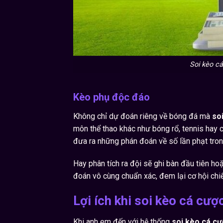
Soi kèo cá
Kèo phụ độc đáo
Không chỉ dự đoán riêng về bóng đá mà
so
môn thể thao khác như bóng rổ, tennis hay 
đưa ra những phán đoán về số lần phạt tron
Hay phân tích ra đội sẽ ghi bàn đầu tiên 
đoán vô cùng chuẩn xác, đem lại cơ hội chiế
Lợi ích khi soi kèo cá cượ
Khi anh em đến với hệ thống
soi kèo cá c