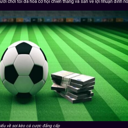
ười chơi tối đa hoá cơ hội chiến thắng và săn về lợi nhuận đỉnh n
iểu về soi kèo cá cược đẳng cấp