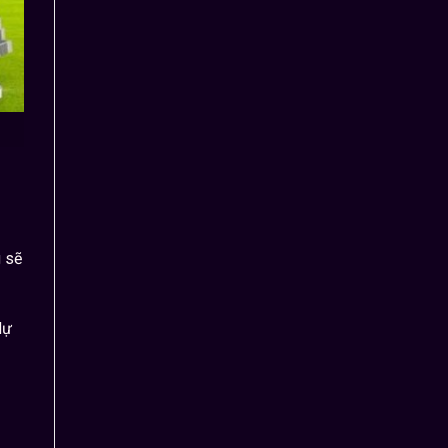
g sẽ
dự